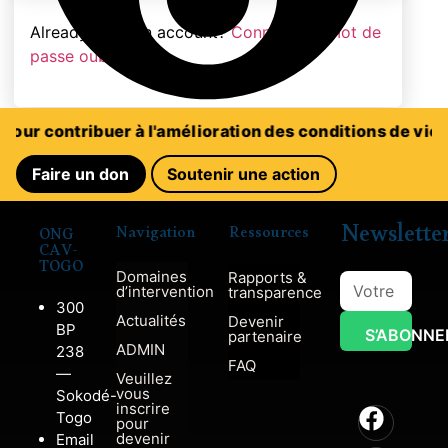
Already have an account?
Connexion
|
Mot de
passe oublié
Rejoignez‑nous pour changer des vies
ribuer à l'amélioration des conditions de vie de la Fem
Faire un don
Soutenir une action
Newslette
Navigation
Ressources
ONG
CAV-
TOGO
Domaines
Rapports &
d’intervention
transparence
300
Actualités
Devenir
BP
S’ABONNE
partenaire
Adresse e-mail
ADMIN
238
FAQ
—
Veuillez
vous
Sokodé-
inscrire
Togo
pour
devenir
Email