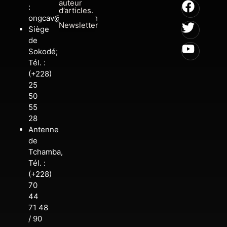
auteur
:
d’articles.
ongcav@gmail.com
Newsletter
Siège
de
Sokodé;
Tél. :
(+228)
25
50
55
28
Antenne
de
Tchamba,
Tél. :
(+228)
70
44
71 48
/ 90